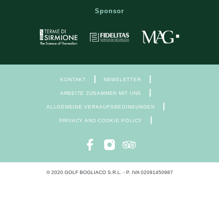
Sponsor
|
|
KONTAKT
NEWSLETTER
|
ARBEITE ZUSAMMEN MIT UNS
|
ALLGEMEINE VERKAUFSBEDINGUNGEN
|
PRIVACY AND COOKIE POLICY
© 2020 GOLF BOGLIACO S.R.L. - P. IVA 02091450987