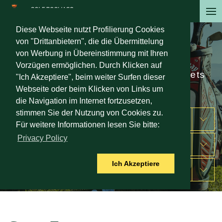
Direkt
zum
Diese Webseite nutzt Profilierung Cookies
Inhalt
von "Drittanbietern", die die Übermittelung
Preise
von Werbung in Übereinstimmung mit Ihren
Vorzügen ermöglichen. Durch Klicken auf
Preise für tägliche Green Fees, Carnets
"Ich Akzeptiere", beim weiter Surfen dieser
und weitere Dienste
Webseite oder beim Klicken von Links um
die Navigation im Internet fortzusetzen,
stimmen Sie der Nutzung von Cookies zu.
GREEN FEE
Für weitere Informationen lesen Sie bitte:
Privacy Policy
UNTERRICHT
Ich Akzeptiere
TISCH RESERVIEREN