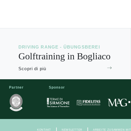
DRIVING RANGE - ÜBUNGSBEREI
Golftraining in Bogliaco
Scopri di più
Partner
Sponsor
|
|
KONTAKT
NEWSLETTER
ARBEITE ZUSAMMEN MI