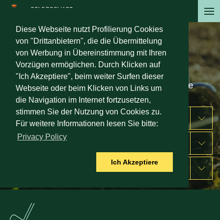
Direkt
zum
Diese Webseite nutzt Profilierung Cookies
Inhalt
von "Drittanbietern", die die Übermittelung
Spielen
von Werbung in Übereinstimmung mit Ihren
Vorzügen ermöglichen. Durch Klicken auf
Ein typisch englischer Golfplatz mit
"Ich Akzeptiere", beim weiter Surfen dieser
wundervollem Blick auf den Gardasee
Webseite oder beim Klicken von Links um
die Navigation im Internet fortzusetzen,
stimmen Sie der Nutzung von Cookies zu.
GREEN FEE
Für weitere Informationen lesen Sie bitte:
Privacy Policy
UNTERRICHT
Ich Akzeptiere
TISCH RESERVIEREN