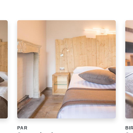
PAR
BI