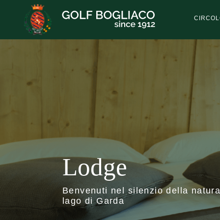
Salta
al
CIRCOL
contenuto
principale
Lodge
Benvenuti nel silenzio della natura
lago di Garda