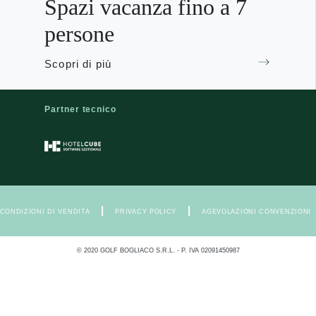
Spazi vacanza fino a 7
persone
Scopri di più
Partner tecnico
|
|
CONDIZIONI DI VENDITA
PRIVACY POLICY
AGEVOLAZIONI CONVENZIONI
© 2020 GOLF BOGLIACO S.R.L. - P. IVA 02091450987