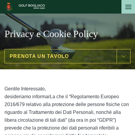
Salta
al
contenuto
principale
Privacy e Cookie Policy
PRENOTA UN TAVOLO
Gentile Interessato,
desideriamo informarLa che il “Regolamento Europeo
2016/679 relativo alla protezione delle persone fisiche con
riguardo al Trattamento dei Dati Personali, nonché alla
libera circolazione di tali dati” (da ora in poi “GDPR”)
prevede che la protezione dei dati personali riferibili a