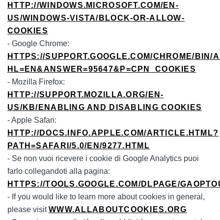
HTTP://WINDOWS.MICROSOFT.COM/EN-
US/WINDOWS-VISTA/BLOCK-OR-ALLOW-
COOKIES
- Google Chrome:
HTTPS://SUPPORT.GOOGLE.COM/CHROME/BIN/
HL=EN&ANSWER=95647&P=CPN_COOKIES
- Mozilla Firefox:
HTTP://SUPPORT.MOZILLA.ORG/EN-
US/KB/ENABLING AND DISABLING COOKIES
- Apple Safari:
HTTP://DOCS.INFO.APPLE.COM/ARTICLE.HTML?
PATH=SAFARI/5.0/EN/9277.HTML
- Se non vuoi ricevere i cookie di Google Analytics puoi
farlo collegandoti alla pagina:
HTTPS://TOOLS.GOOGLE.COM/DLPAGE/GAOPTO
- If you would like to learn more about cookies in general,
please visit
WWW.ALLABOUTCOOKIES.ORG